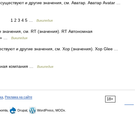
существуют и другие значения, см. Аватар. Аватар Avatar …
 Вс 1 2 3 4 5 …
Википедия
 значения, см. RT (значения). RT Автономная
ти» …
Википедия
ствуют и другие значения, см. Хор (значения). Хор Glee …
ьная компания …
Википедия
ка
,
Реклама на сайте
18+
omla,
Drupal,
WordPress, MODx.