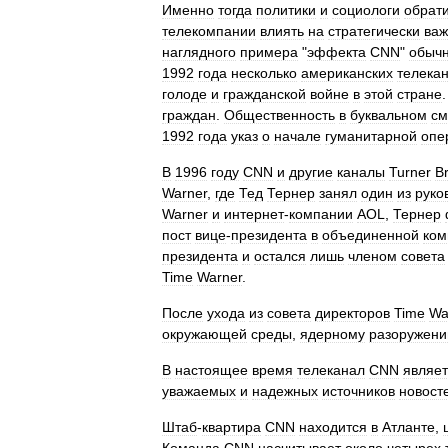
Именно
тогда
политики
и
социологи
обрат
телекомпании
влиять
на
стратегически
ва
наглядного
примера
"
эффекта
CNN
"
обыч
1992
года
несколько
американских
телека
голоде
и
гражданской
войне
в
этой
стране
граждан
.
Общественность
в
буквальном
см
1992
года
указ
о
начале
гуманитарной
опе
В
1996
году
CNN
и
другие
каналы
Turner
B
Warner
,
где
Тед
Тернер
занял
один
из
руко
Warner
и
интернет
-
компании
AOL
,
Тернер
пост
вице
-
президента
в
объединенной
ком
президента
и
остался
лишь
членом
совета
Time
Warner
.
После
ухода
из
совета
директоров
Time
Wa
окружающей
среды
,
ядерному
разоружен
В
настоящее
время
телеканал
CNN
являет
уважаемых
и
надежных
источников
новост
Штаб
-
квартира
CNN
находится
в
Атланте
,