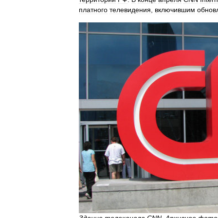
платного
телевидения
,
включившим
обнов
Здание
телеканала
CNN
.
Архивное
фото