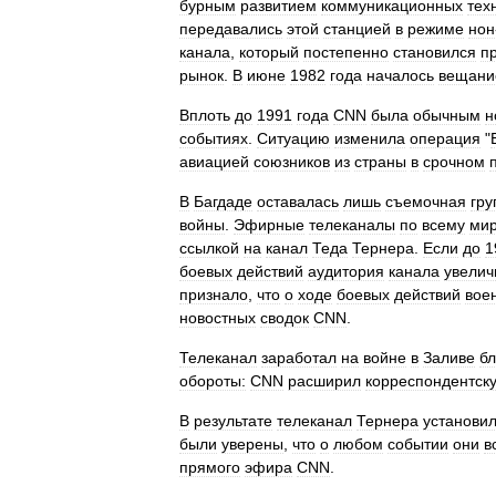
бурным
развитием
коммуникационных
тех
передавались
этой
станцией
в
режиме
нон
канала
,
который
постепенно
становился
п
рынок
.
В
июне
1982
года
началось
вещани
Вплоть
до
1991
года
CNN
была
обычным
н
событиях
.
Ситуацию
изменила
операция
"
авиацией
союзников
из
страны
в
срочном
В
Багдаде
оставалась
лишь
съемочная
гру
войны
.
Эфирные
телеканалы
по
всему
ми
ссылкой
на
канал
Теда
Тернера
.
Если
до
1
боевых
действий
аудитория
канала
увелич
признало
,
что
о
ходе
боевых
действий
вое
новостных
сводок
CNN
.
Телеканал
заработал
на
войне
в
Заливе
б
обороты:
CNN
расширил
корреспондентск
В
результате
телеканал
Тернера
установи
были
уверены
,
что
о
любом
событии
они
в
прямого
эфира
CNN
.