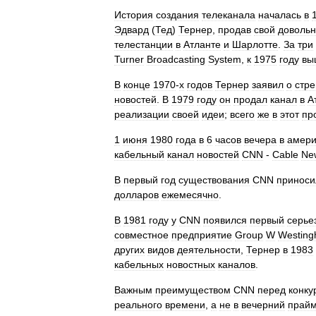
История
создания
телеканала
началась
в
Эдвард
(
Тед
)
Тернер
,
продав
свой
доволь
телестанции
в
Атланте
и
Шарлотте
.
За
три
Turner
Broadcasting
System
,
к
1975
году
вы
В
конце
1970
-
х
годов
Тернер
заявил
о
стр
новостей
.
В
1979
году
он
продал
канал
в
А
реализации
своей
идеи
;
всего
же
в
этот
пр
1
июня
1980
года
в
6
часов
вечера
в
амери
кабельный
канал
новостей
CNN
-
Cable
Ne
В
первый
год
существования
CNN
приноси
долларов
ежемесячно
.
В
1981
году
у
CNN
появился
первый
серье
совместное
предприятие
Group
W
Westing
других
видов
деятельности
,
Тернер
в
1983
кабельных
новостных
каналов
.
Важным
преимуществом
CNN
перед
конку
реального
времени
,
а
не
в
вечерний
прай