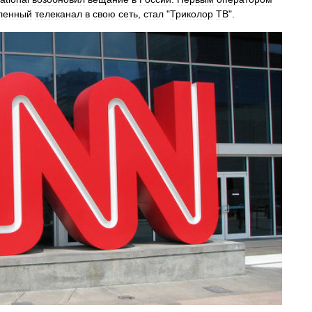
ленный
телеканал
в
свою
сеть
,
стал
"
Триколор
ТВ
".