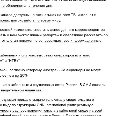
тысяч
специалистов
новостей
.
CNN
.
com
использует
новейшие
нно
обновляется
в
течение
дня
.
еканала
доступны
на
пяти
языках
на
всех
ТВ
,
интернет
и
ионах
домохозяйств
по
всему
миру
.
востной
исключительности
,
главное
для
его
корреспондентов
-
лать
о
нем
эксклюзивный
репортаж
и
оперативно
рассказать
об
этот
слоган
неизменно
сопровождает
все
информационные
кабельных
и
спутниковых
сетях
операторов
платного
ом
"
и
"
НТВ
+".
закон
,
согласно
которому
иностранные
акционеры
не
могут
олее
чем
на
20
%.
ание
в
кабельных
и
спутниковых
сетях
России
.
В
СМИ
связали
вещательной
лицензии
.
подписал
приказ
о
выдаче
телеканалу
свидетельства
о
во
выдало
структурам
CNN
International
универсальную
жность
распространения
канала
в
кабельной
среде
на
всей
ational
возобновил
вещание
в
России
.
Первым
оператором