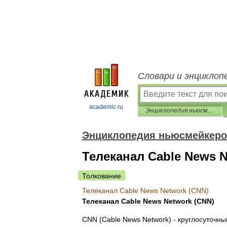
Словари и энциклоп
academic.ru
Энциклопедия ньюсмейкеров
Энциклопедия ньюсмейкер
Телеканал Cable News N
Толкование
Телеканал
Cable
News
Network
(
CNN
)
Телеканал
Cable
News
Network
(
CNN
)
CNN
(
Cable
News
Network
) -
круглосуточны