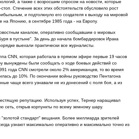
нологий
,
а
также
с
возросшим
спросом
на
новости
,
которые
-
стоп
.
Стечение
всех
этих
обстоятельств
обусловило
рост
рибыльным
,
и
подтолкнуло
его
создателя
к
выходу
на
мировой
е
на
Японию
,
в
сентябре
1985
года
-
на
Европу
.
овостным
каналом
,
оперативно
сообщавшим
о
мировых
Буря
в
пустыне
".
За
день
до
начала
бомбардировок
Ирака
порядке
выехали
практически
все
журналисты
.
ппа
CNN
,
которая
работала
в
прямом
эфире
первые
19
часов
ру
вынуждены
были
сообщать
о
ходе
боевых
действий
со
991
года
CNN
смотрели
около
2
%
американцев
,
то
во
время
илась
до
10
%.
По
окончании
войны
руководство
Пентагона
нные
чаще
всего
узнавали
не
из
донесений
с
поля
боя
,
а
из
лестящую
репутацию
.
Используя
успех
,
Тернер
наращивал
ую
сеть
,
открыв
корпункты
по
всему
земному
шару
.
л
"
золотой
стандарт
"
вещания
.
Более
миллиарда
зрителей
сегда
узнают
максимально
оперативно
и
максимально
точно
из