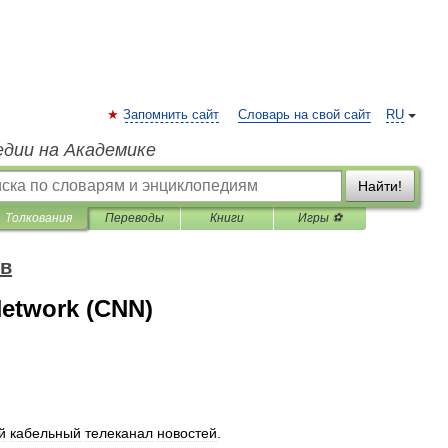
Запомнить сайт
Словарь на свой сайт
RU
едии на Академике
Найти!
Толкования
Переводы
Книги
Игры ⚽
ов
etwork (CNN)
й
кабельный
телеканал
новостей
.