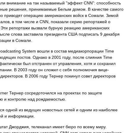
или
внимание
на
так
называемый
"
эффект
CNN
"
:
способность
жные
решения
,
принимаемые
Белым
домом
.
В
качестве
самого
но
приводят
операцию
американских
войск
в
Сомали
.
Зимой
налов
,
в
том
числе
и
CNN
,
показали
серию
репортажей
о
.
Эти
репортажи
вызвали
бурную
реакцию
американских
ысле
слова
заставила
президента
США
подписать
9
декабря
рации
в
Сомали
.
roadcasting
System
вошли
в
состав
медиакорпорации
Time
водящих
постов
.
Однако
в
2001
году
,
после
слияния
Time
фактически
был
отстранен
от
управления
,
хотя
и
сохранил
пании
.
В
2003
году
он
сложил
с
себя
полномочия
вице
-
директоров
.
В
2006
году
Тернер
покинул
совет
директоров
rner
Тернер
сосредоточился
на
проектах
по
защите
ию
и
контролю
над
рождаемостью
.
ся
одной
из
ведущих
новостных
сетей
и
одним
из
наиболее
ей
и
информации
.
штат
Джорджия
,
телеканал
имеет
бюро
по
всему
миру
.