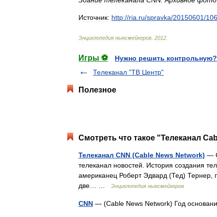
Источник:
http:
//
ria
.
ru
/
spravka
/
20150601
/
10
Энциклопедия
ньюсмейкеров
.
2012
.
Игры ⚽
Нужно решить контрольную?
Телеканал "ТВ Центр"
Полезное
Смотреть что такое "Телеканал Cab
Телеканал CNN (Cable News Network)
— C
телеканал новостей. История создания те
американец Роберт Эдвард (Тед) Тернер, 
две… …
Энциклопедия ньюсмейкеров
CNN
— (Cable News Network) Год основа