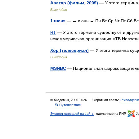
Аватар (фильм, 2009)
— У этого термина 
Википедия
1 июня
— ← июнь → Пн Вт Ср Чт Пт Сб
RT
— У этого термина существуют и другие
некоммерческая организация «ТВ Новос
Хор (телесериал)
— У этого термина суще
Википедия
MSNBC
— Национальная широковещател
© Академик, 2000-2026
Обратная связь:
Техподдерж
👣 Путешествия
Экспорт словарей на сайты
, сделанные на PHP,
Jo