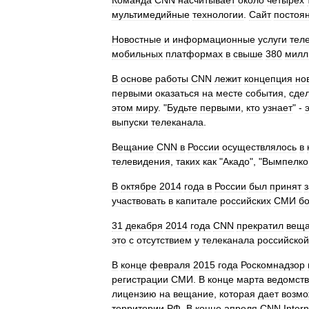
Команда
CNN
насчитывает
около
четырех
мультимедийные
технологии
.
Сайт
постоя
Новостные
и
информационные
услуги
тел
мобильных
платформах
в
свыше
380
милл
В
основе
работы
CNN
лежит
концепция
но
первыми
оказаться
на
месте
события
,
сде
этом
миру
. "
Будьте
первыми
,
кто
узнает
" -
выпуски
телеканала
.
Вещание
CNN
в
России
осуществлялось
в
телевидения
,
таких
как
"
Акадо
", "
Вымпелк
В
октябре
2014
года
в
России
был
принят
участвовать
в
капитале
российских
СМИ
б
31
декабря
2014
года
CNN
прекратил
вещ
это
с
отсутствием
у
телеканала
российской
В
конце
февраля
2015
года
Роскомнадзор
регистрации
СМИ
.
В
конце
марта
ведомст
лицензию
на
вещание
,
которая
дает
возмо
территории
РФ
.
В
конце
апреля
CNN
Intern