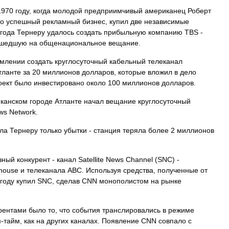
1970
году
,
когда
молодой
предприимчивый
американец
Роберт
но
успешный
рекламный
бизнес
,
купил
две
независимые
года
Тернеру
удалось
создать
прибыльную
компанию
TBS
-
шедшую
на
общенациональное
вещание
.
емлении
создать
круглосуточный
кабельный
телеканал
тланте
за
20
миллионов
долларов
,
которые
вложил
в
дело
оект
было
инвестировано
около
100
миллионов
долларов
.
канском
городе
Атланте
начал
вещание
круглосуточный
ws
Network
.
ла
Тернеру
только
убытки
-
станция
теряла
более
2
миллионов
зный
конкурент
-
канал
Satellite
News
Channel
(
SNC
) -
house
и
телеканала
ABC
.
Используя
средства
,
полученные
от
году
купил
SNC
,
сделав
CNN
монополистом
на
рынке
рентами
было
то
,
что
события
транслировались
в
режиме
м
-
тайм
,
как
на
других
каналах
.
Появление
CNN
совпало
с